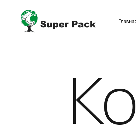
Главна
К