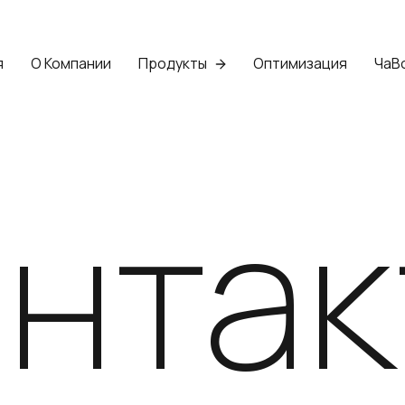
я
О Компании
Продукты
Оптимизация
ЧаВ
онтак