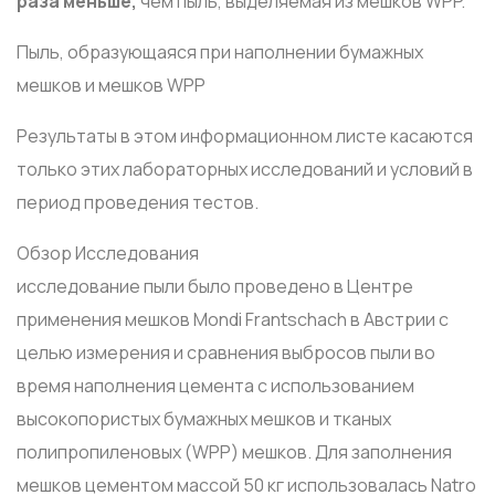
раза меньше,
чем пыль, выделяемая из мешков WPP.
Пыль, образующаяся при наполнении бумажных
мешков и мешков WPP
Результаты в этом информационном листе касаются
только этих лабораторных исследований и условий в
период проведения тестов.
Обзор Исследования
исследование пыли было проведено в Центре
применения мешков Mondi Frantschach в Австрии с
целью измерения и сравнения выбросов пыли во
время наполнения цемента с использованием
высокопористых бумажных мешков и тканых
полипропиленовых (WPP) мешков. Для заполнения
мешков цементом массой 50 кг использовалась Natro