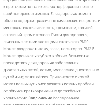
к протечкам не только из-за перфорации, но и по
всей поверхности мешка. Для здоровья: цемент
обычно содержит различные химические вещества и
минералы, включая известь, кремнезем, кальций,
алюминий, хром и железо. Риски для здоровья,
связанные с этими частицами, включают: РМ10:
Может раздражать кожу, глаза, нос и горло. РМ2.5:
Может проникать глубоко в лёгкие. Возможные
последствия для здоровья: заболевания
дыхательных путей, астма, воспаление дыхательных
путей и инфекции лёгких. При контакте с кожей
может возникнуть риск развития кожных проблем —
от лёгких и кратковременных до тяжёлых и
хронических.
Заключение
Исследование